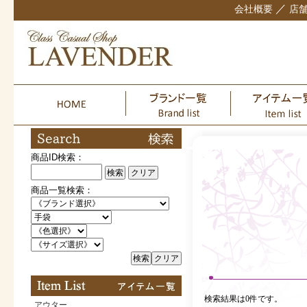
／
会社概要
店
商品ID検索：
検索
クリア
商品一覧検索：
検索
クリア
検索結果は0件です。
アウター