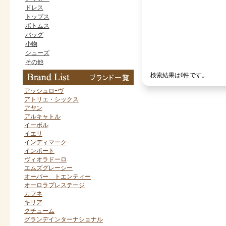
ドレス
トップス
ボトムス
バッグ
小物
シューズ
その他
検索結果は0件です。
アッシュロｰヴ
アトリエ・シックス
アヤン
アルキャトル
イーボル
イエリ
インディマーク
インポート
ヴィオラドーロ
エムズグレーシー
オーバー トエンティー
オーロラプレステージ
カフネ
キリア
クチューム
グランデインターナショナル