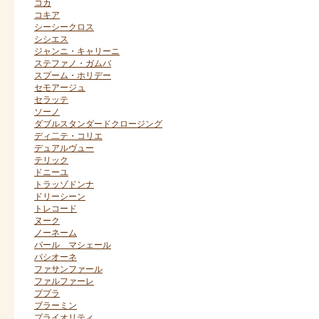
コカ
コキア
シーシークロス
シシエス
ジャンニ・キャリーニ
ステファノ・ガムバ
スプーム・ホリデー
セモアージュ
セラッテ
ソーノ
ダブルスタンダードクロージング
ディ二テ・コリエ
デュアルヴュー
テリック
ドニーユ
トラッゾドンナ
ドリーシーン
トレコード
ヌーク
ノーネーム
パール マシェール
パシオーネ
ファサンファール
ファルファーレ
ププラ
ブラーミン
プライオリティ