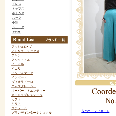
ドレス
トップス
ボトムス
バッグ
小物
シューズ
その他
アッシュロｰヴ
アトリエ・シックス
アヤン
アルキャトル
イーボル
イエリ
インディマーク
インポート
ヴィオラドーロ
エムズグレーシー
オーバー トエンティー
オーロラプレステージ
カフネ
キリア
クチューム
前のコーディネート
グランデインターナショナル