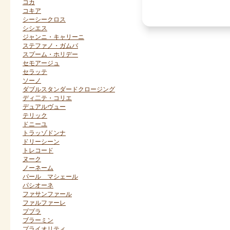
コカ
コキア
シーシークロス
シシエス
ジャンニ・キャリーニ
ステファノ・ガムバ
スプーム・ホリデー
セモアージュ
セラッテ
ソーノ
ダブルスタンダードクロージング
ディ二テ・コリエ
デュアルヴュー
テリック
ドニーユ
トラッゾドンナ
ドリーシーン
トレコード
ヌーク
ノーネーム
パール マシェール
パシオーネ
ファサンファール
ファルファーレ
ププラ
ブラーミン
プライオリティ