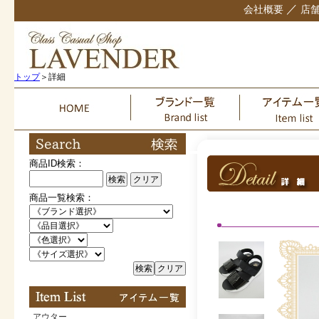
／
会社概要
店
トップ
＞詳細
商品ID検索：
検索
クリア
商品一覧検索：
検索
クリア
アウター