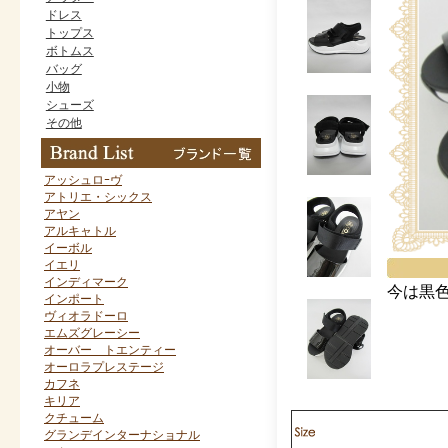
ドレス
トップス
ボトムス
バッグ
小物
シューズ
その他
アッシュロｰヴ
アトリエ・シックス
アヤン
アルキャトル
イーボル
イエリ
インディマーク
今は黒
インポート
ヴィオラドーロ
エムズグレーシー
オーバー トエンティー
オーロラプレステージ
カフネ
キリア
クチューム
グランデインターナショナル