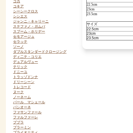
コカ
22.5cm
コキア
23cm
シーシークロス
23.5cm
シシエス
ジャンニ・キャリーニ
サイズ
ステファノ・ガムバ
22.5cm
スプーム・ホリデー
23cm
セモアージュ
23.5cm
セラッテ
ソーノ
ダブルスタンダードクロージング
ディ二テ・コリエ
デュアルヴュー
テリック
ドニーユ
トラッゾドンナ
ドリーシーン
トレコード
ヌーク
ノーネーム
パール マシェール
パシオーネ
ファサンファール
ファルファーレ
ププラ
ブラーミン
プライオリティ