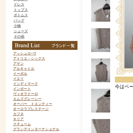
ドレス
トップス
ボトムス
バッグ
小物
シューズ
その他
アッシュロｰヴ
アトリエ・シックス
アヤン
アルキャトル
イーボル
イエリ
インディマーク
今はベ
インポート
ヴィオラドーロ
エムズグレーシー
オーバー トエンティー
オーロラプレステージ
カフネ
キリア
クチューム
グランデインターナショナル