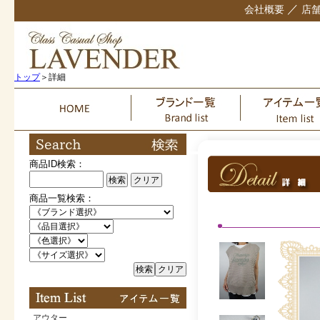
／
会社概要
店
トップ
＞詳細
商品ID検索：
検索
クリア
商品一覧検索：
検索
クリア
アウター