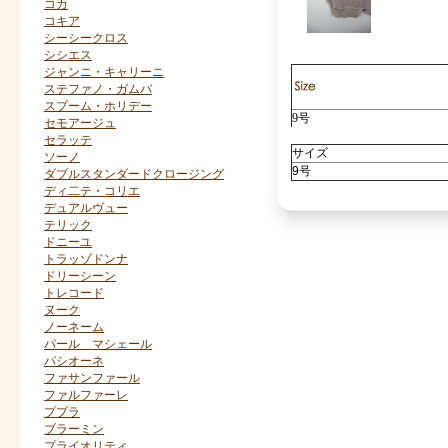
コカ
コキア
シーシークロス
シシエス
ジャンニ・キャリーニ
ステファノ・ガムバ
スプーム・ホリデー
9号
セモアージュ
セラッテ
サイズ
ソーノ
9号
ダブルスタンダードクロージング
ディ二テ・コリエ
デュアルヴュー
テリック
ドニーユ
トラッゾドンナ
ドリーシーン
トレコード
ヌーク
ノーネーム
パール マシェール
パシオーネ
ファサンファール
ファルファーレ
ププラ
ブラーミン
プライオリティ