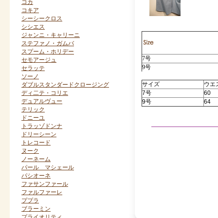
コカ
コキア
シーシークロス
シシエス
ジャンニ・キャリーニ
ステファノ・ガムバ
スプーム・ホリデー
7号
セモアージュ
9号
セラッテ
ソーノ
サイズ
ウエ
ダブルスタンダードクロージング
ディ二テ・コリエ
7号
60
デュアルヴュー
9号
64
テリック
ドニーユ
トラッゾドンナ
ドリーシーン
トレコード
ヌーク
ノーネーム
パール マシェール
パシオーネ
ファサンファール
ファルファーレ
ププラ
ブラーミン
プライオリティ