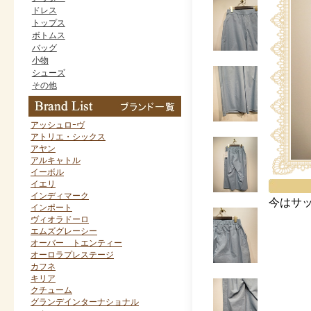
ドレス
トップス
ボトムス
バッグ
小物
シューズ
その他
アッシュロｰヴ
アトリエ・シックス
アヤン
アルキャトル
イーボル
イエリ
インディマーク
今はサ
インポート
ヴィオラドーロ
エムズグレーシー
オーバー トエンティー
オーロラプレステージ
カフネ
キリア
クチューム
グランデインターナショナル