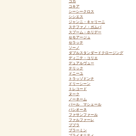
コカ
コキア
シーシークロス
シシエス
ジャンニ・キャリーニ
ステファノ・ガムバ
スプーム・ホリデー
セモアージュ
セラッテ
ソーノ
ダブルスタンダードクロージング
ディ二テ・コリエ
デュアルヴュー
テリック
ドニーユ
トラッゾドンナ
ドリーシーン
トレコード
ヌーク
ノーネーム
パール マシェール
パシオーネ
ファサンファール
ファルファーレ
ププラ
ブラーミン
プライオリティ