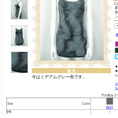
柔
染
ン
★
★
ら
今はミデアムグレー色です。
タ
カ
下の色をク
MGY
9号
×