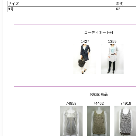
サイズ
着丈
9号
62
コーディネート例
1427
1359
お勧め商品
74858
74462
74918