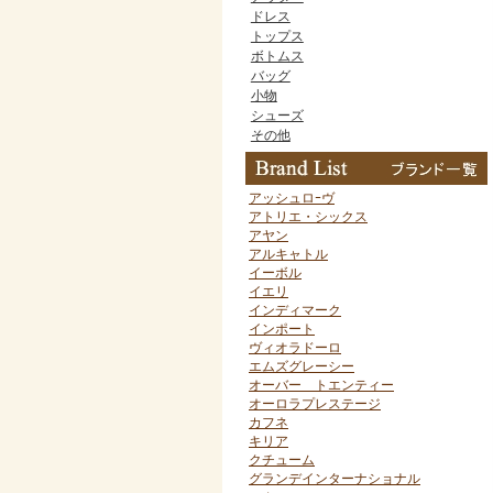
ドレス
トップス
ボトムス
バッグ
小物
シューズ
その他
アッシュロｰヴ
アトリエ・シックス
アヤン
アルキャトル
イーボル
イエリ
インディマーク
インポート
ヴィオラドーロ
エムズグレーシー
オーバー トエンティー
オーロラプレステージ
カフネ
キリア
クチューム
グランデインターナショナル