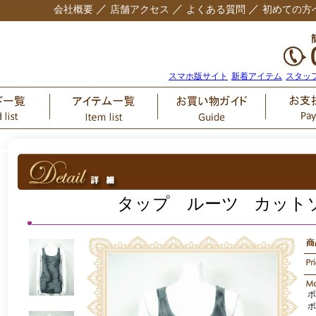
／
／
／
会社概要
店舗アクセス
よくある質問
初めての方
スマホ版サイト
新着アイテム
スタッ
タップ ルーツ カット
ポ
ポ