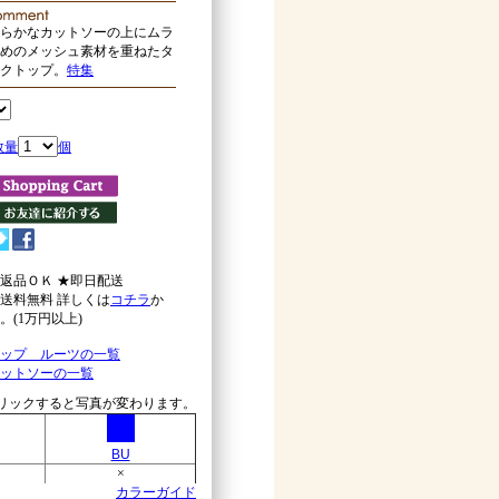
らかなカットソーの上にムラ
めのメッシュ素材を重ねたタ
クトップ。
特集
数量
個
返品ＯＫ ★即日配送
送料無料 詳しくは
コチラ
か
。(1万円以上)
ップ ルーツの一覧
ットソーの一覧
リックすると写真が変わります。
BU
×
カラーガイド