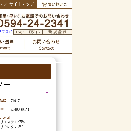
／
へ
サイトマップ
フブログ
ソー
74917
\6,490(税込)
リエステル 95%
リウレタン 5%