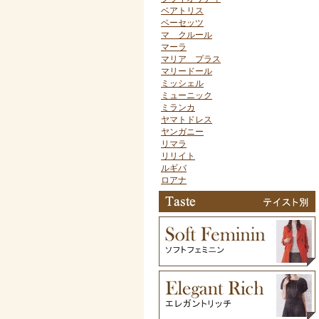
ベアトリス
ベーセッツ
マ クルール
マーラ
マリア プラス
マリードール
ミッシェル
ミューニック
ミランカ
ヤマトドレス
ヤンガニー
リマラ
リリイト
ルギバ
ロアナ