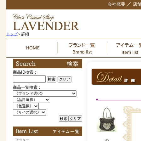
／
会社概要
店
トップ
＞詳細
商品ID検索：
検索
クリア
商品一覧検索：
検索
クリア
アウター