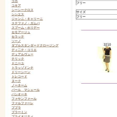
コカ
フリー
コキア
シーシークロス
サイズ
シシエス
フリー
ジャンニ・キャリーニ
ステファノ・ガムバ
スプーム・ホリデー
セモアージュ
セラッテ
ソーノ
3210
ダブルスタンダードクロージング
ディ二テ・コリエ
デュアルヴュー
テリック
ドニーユ
トラッゾドンナ
ドリーシーン
トレコード
ヌーク
ノーネーム
パール マシェール
パシオーネ
ファサンファール
ファルファーレ
ププラ
ブラーミン
プライオリティ