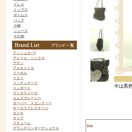
ドレス
トップス
ボトムス
バッグ
小物
シューズ
その他
アッシュロｰヴ
アトリエ・シックス
アヤン
アルキャトル
イーボル
イエリ
インディマーク
今は黒
インポート
ヴィオラドーロ
エムズグレーシー
オーバー トエンティー
オーロラプレステージ
カフネ
キリア
クチューム
グランデインターナショナル