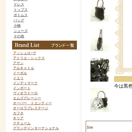
ドレス
トップス
ボトムス
バッグ
小物
シューズ
その他
アッシュロｰヴ
アトリエ・シックス
アヤン
アルキャトル
イーボル
イエリ
インディマーク
今は黒
インポート
ヴィオラドーロ
エムズグレーシー
オーバー トエンティー
オーロラプレステージ
カフネ
キリア
クチューム
グランデインターナショナル