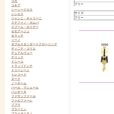
コカ
フリー
コキア
シーシークロス
サイズ
シシエス
フリー
ジャンニ・キャリーニ
ステファノ・ガムバ
スプーム・ホリデー
セモアージュ
セラッテ
ソーノ
ダブルスタンダードクロージング
3490
ディ二テ・コリエ
デュアルヴュー
テリック
ドニーユ
トラッゾドンナ
ドリーシーン
トレコード
ヌーク
ノーネーム
パール マシェール
パシオーネ
ファサンファール
ファルファーレ
ププラ
ブラーミン
プライオリティ