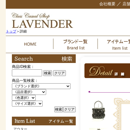
／
会社概要
店
トップ
＞詳細
商品ID検索：
検索
クリア
商品一覧検索：
検索
クリア
アウター