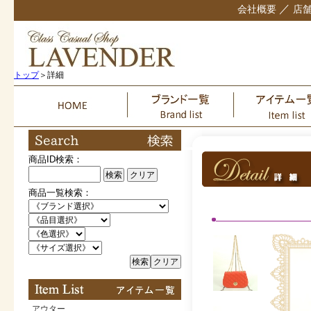
／
会社概要
店
トップ
＞詳細
商品ID検索：
検索
クリア
商品一覧検索：
検索
クリア
アウター