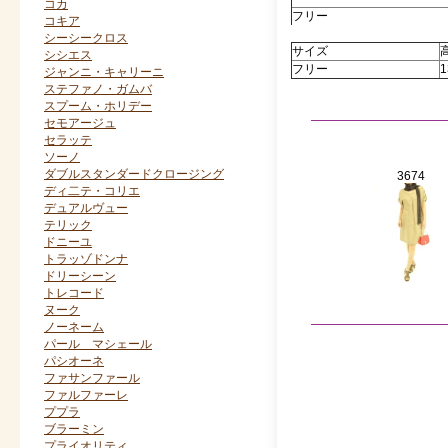
コカ
フリー
コキア
シーシークロス
サイズ
シシエス
フリー
1
ジャンニ・キャリーニ
ステファノ・ガムバ
スプーム・ホリデー
セモアージュ
セラッテ
ソーノ
ダブルスタンダードクロージング
3674
ディ二テ・コリエ
デュアルヴュー
テリック
ドニーユ
トラッゾドンナ
ドリーシーン
トレコード
ヌーク
ノーネーム
パール マシェール
パシオーネ
ファサンファール
ファルファーレ
ププラ
ブラーミン
プライオリティ