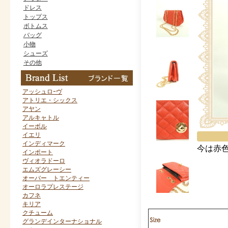
ドレス
トップス
ボトムス
バッグ
小物
シューズ
その他
アッシュロｰヴ
アトリエ・シックス
アヤン
アルキャトル
イーボル
イエリ
インディマーク
今は赤
インポート
ヴィオラドーロ
エムズグレーシー
オーバー トエンティー
オーロラプレステージ
カフネ
キリア
クチューム
グランデインターナショナル