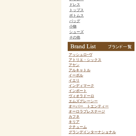
ドレス
トップス
ボトムス
バッグ
小物
シューズ
その他
アッシュロｰヴ
アトリエ・シックス
アヤン
アルキャトル
イーボル
イエリ
インディマーク
インポート
ヴィオラドーロ
エムズグレーシー
オーバー トエンティー
オーロラプレステージ
カフネ
キリア
クチューム
グランデインターナショナル