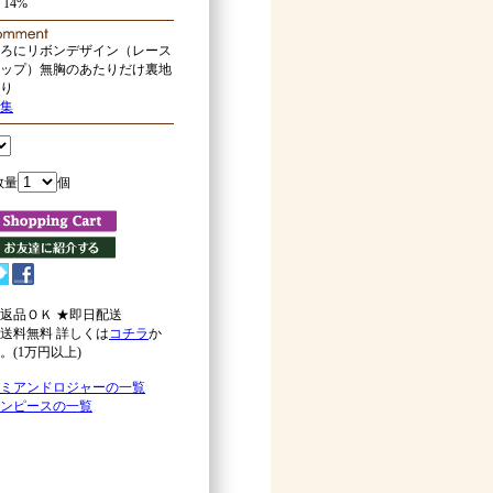
 14%
ろにリボンデザイン（レース
ップ）無胸のあたりだけ裏地
り
集
数量
個
返品ＯＫ ★即日配送
送料無料 詳しくは
コチラ
か
。(1万円以上)
ミアンドロジャーの一覧
ンピースの一覧