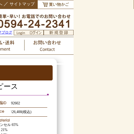
／
へ
サイトマップ
フブログ
ピース
92602
\26,400(税込)
ンセル 65%
 21%