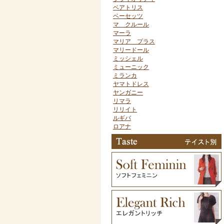
ベアトリス
ベーセッツ
マ クルール
マーラ
マリア プラス
マリードール
ミッシェル
ミューニック
ミランカ
ヤマトドレス
ヤンガニー
リマラ
リリイト
ルギバ
ロアナ