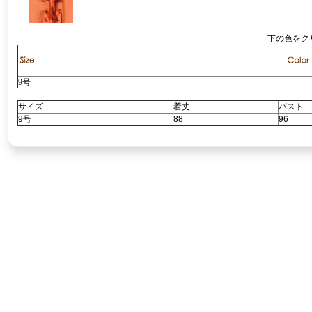
下の色をク
9号
サイズ
着丈
バスト
9号
88
96