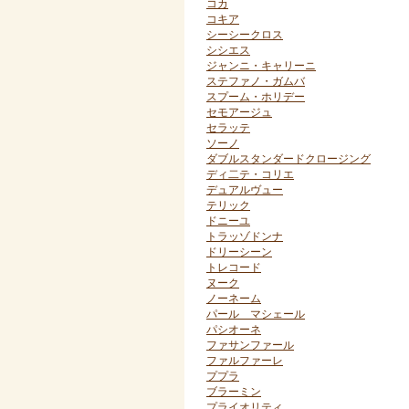
コカ
コキア
シーシークロス
シシエス
ジャンニ・キャリーニ
ステファノ・ガムバ
スプーム・ホリデー
セモアージュ
セラッテ
ソーノ
ダブルスタンダードクロージング
ディ二テ・コリエ
デュアルヴュー
テリック
ドニーユ
トラッゾドンナ
ドリーシーン
トレコード
ヌーク
ノーネーム
パール マシェール
パシオーネ
ファサンファール
ファルファーレ
ププラ
ブラーミン
プライオリティ