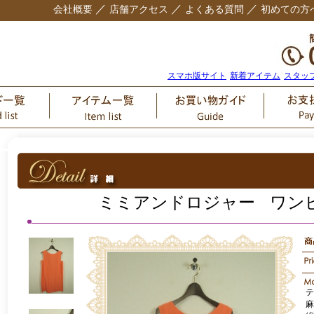
／
／
／
会社概要
店舗アクセス
よくある質問
初めての方
スマホ版サイト
新着アイテム
スタッ
ミミアンドロジャー ワン
テ
麻