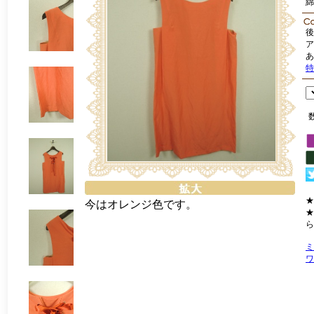
綿
後
ア
あ
特
★
今はオレンジ色です。
★
ら
ミ
ワ